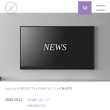
NEWS
>
>
>
Lelale.inc
PRODUCTS
POMP/ポンプ
C50-GP72
2020.10.12
POMP/ポンプ
PRODUCTS