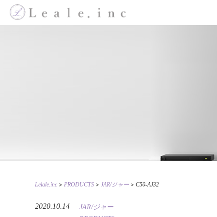
>
>
>
Lelale.inc
PRODUCTS
JAR/ジャー
C50-AJ32
2020.10.14
JAR/ジャー