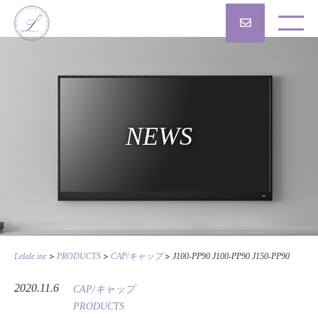
NEWS
>
>
>
Lelale.inc
PRODUCTS
CAP/キャップ
J100-PP90 J100-PP90 J150-PP90
2020.11.6
CAP/キャップ
PRODUCTS