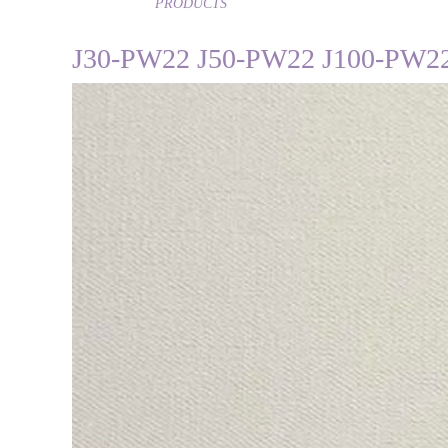
PRODUCTS
J30-PW22 J50-PW22 J100-PW2