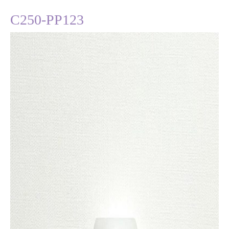
C250-PP123