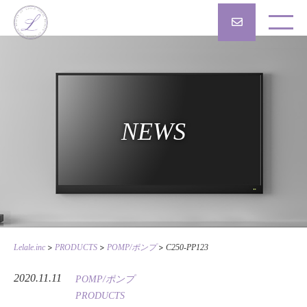
NEWS
>
>
>
Lelale.inc
PRODUCTS
POMP/ポンプ
C250-PP123
2020.11.11
POMP/ポンプ
PRODUCTS