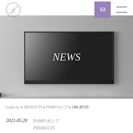
NEWS
>
>
>
Lelale.inc
PRODUCTS
POMP/ポンプ
C80-AP155
2021.05.20
POMP/ポンプ
PRODUCTS