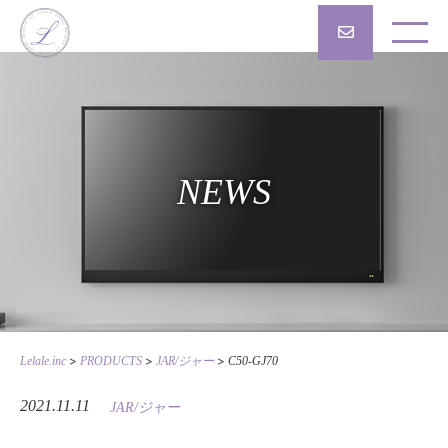
NEWS
>
>
>
Lelale.inc
PRODUCTS
JAR/ジャー
C50-GJ70
2021.11.11
JAR/ジャー