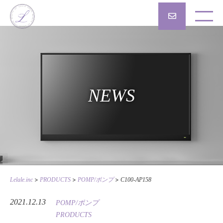
NEWS
>
>
>
Lelale.inc
PRODUCTS
POMP/ポンプ
C100-AP158
2021.12.13
POMP/ポンプ
PRODUCTS