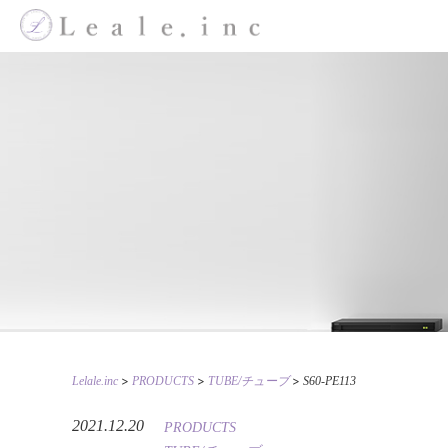
>
>
>
Lelale.inc
PRODUCTS
TUBE/チューブ
S60-PE113
2021.12.20
PRODUCTS