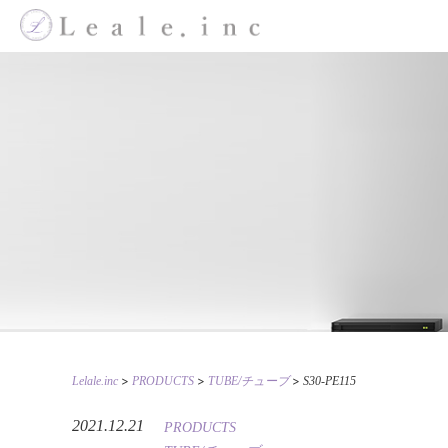
>
>
>
Lelale.inc
PRODUCTS
TUBE/チューブ
S30-PE115
2021.12.21
PRODUCTS