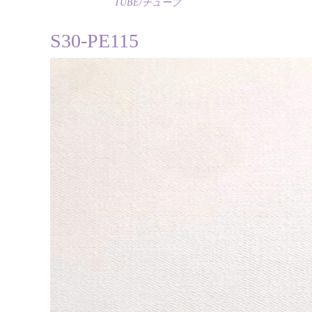
TUBE/チューブ
S30-PE115