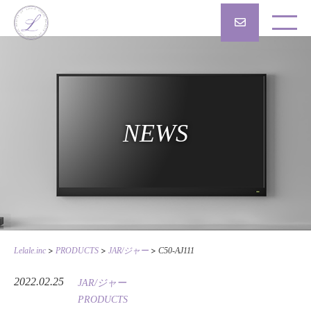
NEWS
>
>
>
Lelale.inc
PRODUCTS
JAR/ジャー
C50-AJ111
2022.02.25
JAR/ジャー
PRODUCTS