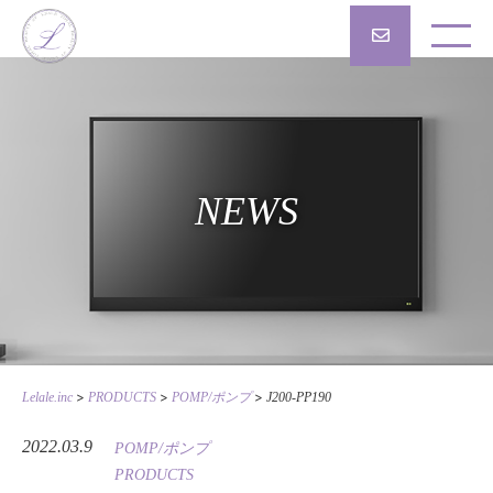
NEWS
>
>
>
Lelale.inc
PRODUCTS
POMP/ポンプ
J200-PP190
2022.03.9
POMP/ポンプ
PRODUCTS