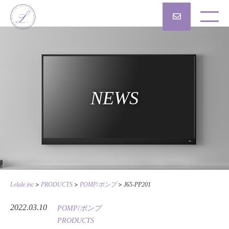
NEWS
>
>
>
Lelale.inc
PRODUCTS
POMP/ポンプ
J65-PP201
2022.03.10
POMP/ポンプ
PRODUCTS