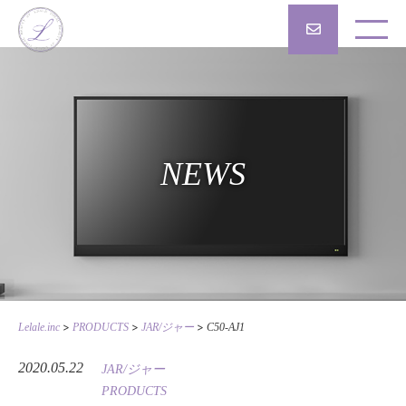
NEWS
>
>
>
Lelale.inc
PRODUCTS
JAR/ジャー
C50-AJ1
2020.05.22
JAR/ジャー
PRODUCTS