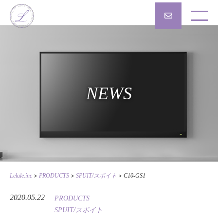
NEWS
>
>
>
Lelale.inc
PRODUCTS
SPUIT/スポイト
C10-GS1
2020.05.22
PRODUCTS
SPUIT/スポイト