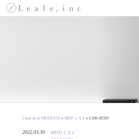
>
>
>
Lelale.inc
PRODUCTS
MIST/ミスト
C100-AP269
2022.03.30
MIST/ミスト