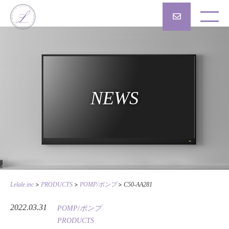
NEWS
>
>
>
Lelale.inc
PRODUCTS
POMP/ポンプ
C50-AA281
2022.03.31
POMP/ポンプ
PRODUCTS