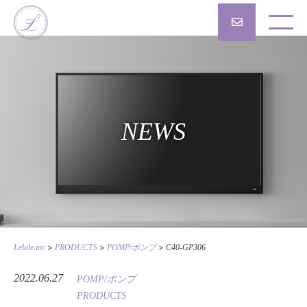
NEWS
>
>
>
Lelale.inc
PRODUCTS
POMP/ポンプ
C40-GP306
2022.06.27
POMP/ポンプ
PRODUCTS