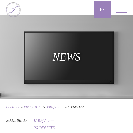
NEWS
>
>
>
Lelale.inc
PRODUCTS
JAR/ジャー
C30-PJ122
2022.06.27
JAR/ジャー
PRODUCTS