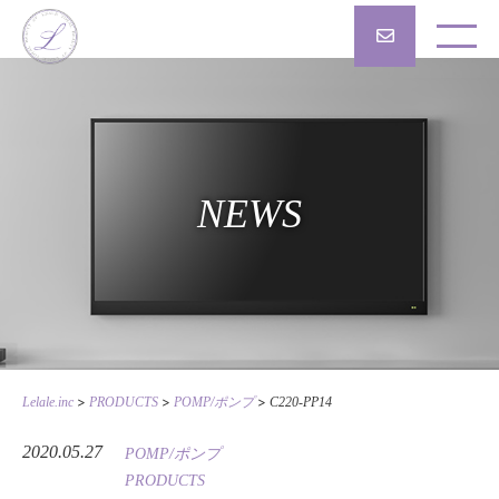
NEWS
>
>
>
Lelale.inc
PRODUCTS
POMP/ポンプ
C220-PP14
2020.05.27
POMP/ポンプ
PRODUCTS