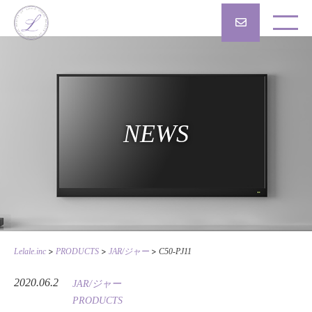
NEWS
>
>
>
Lelale.inc
PRODUCTS
JAR/ジャー
C50-PJ11
2020.06.2
JAR/ジャー
PRODUCTS