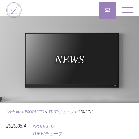
NEWS
>
>
>
Lelale.inc
PRODUCTS
TUBE/チューブ
C70-PE19
2020.06.4
PRODUCTS
TUBE/チューブ