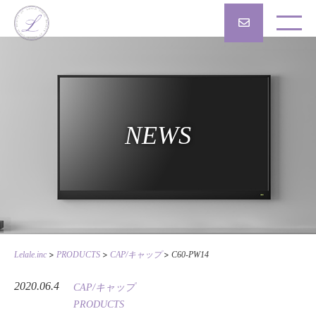
NEWS
>
>
>
Lelale.inc
PRODUCTS
CAP/キャップ
C60-PW14
2020.06.4
CAP/キャップ
PRODUCTS