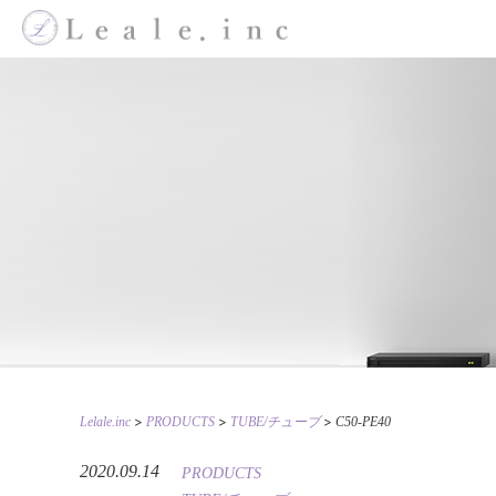
>
>
>
Lelale.inc
PRODUCTS
TUBE/チューブ
C50-PE40
2020.09.14
PRODUCTS