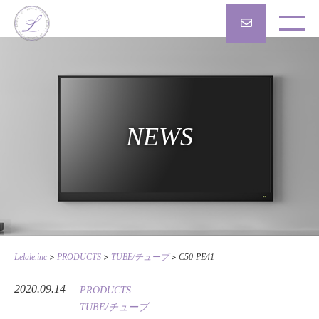
NEWS
>
>
>
Lelale.inc
PRODUCTS
TUBE/チューブ
C50-PE41
2020.09.14
PRODUCTS
TUBE/チューブ