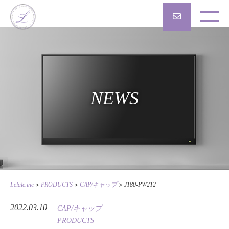
NEWS
>
>
>
Lelale.inc
PRODUCTS
CAP/キャップ
J180-PW212
2022.03.10
CAP/キャップ
PRODUCTS