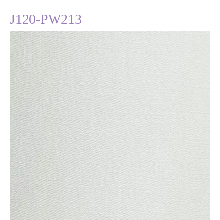
J120-PW213