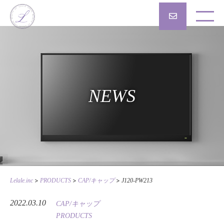
NEWS
>
>
>
Lelale.inc
PRODUCTS
CAP/キャップ
J120-PW213
2022.03.10
CAP/キャップ
PRODUCTS